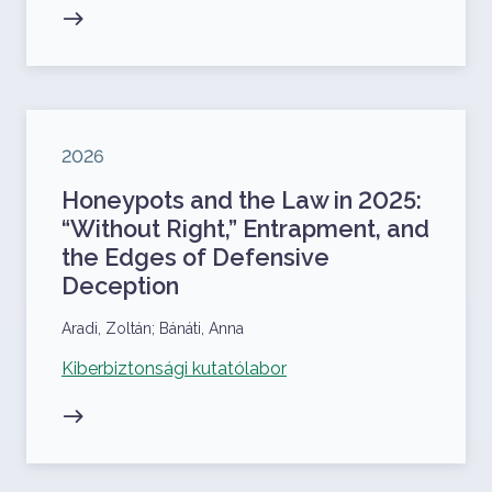
Megjelenés éve
2026
Honeypots and the Law in 2025:
“Without Right,” Entrapment, and
the Edges of Defensive
Deception
Szerzők
Aradi, Zoltán; Bánáti, Anna
Kapcsolódó projekt
Kiberbiztonsági kutatólabor