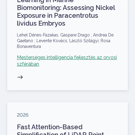
Biomonitoring: Assessing Nickel
Exposure in Paracentrotus
lividus Embryos
Szerzők
Lehel Dénes-Fazakas; Gaspare Drago ; Andrea De
Gaetano ; Levente Kovács; László Szilágyi; Rosa
Bonaventura
Kapcsolódó projekt
Mesterséges intelligencia fejlesztés az orvosi
szférában
Megjelenés éve
2026
Fast Attention-Based
Simplification of LiDAR Point