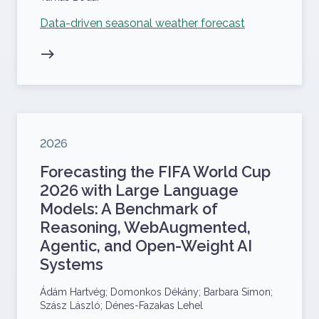
Kapcsolódó projekt
Data-driven seasonal weather forecast
Megjelenés éve
2026
Forecasting the FIFA World Cup
2026 with Large Language
Models: A Benchmark of
Reasoning, WebAugmented,
Agentic, and Open-Weight AI
Systems
Szerzők
Ádám Hartvég; Domonkos Dékány; Barbara Simon;
Szász László; Dénes-Fazakas Lehel