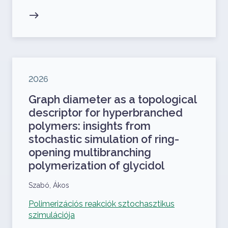
Megjelenés éve
2026
Graph diameter as a topological
descriptor for hyperbranched
polymers: insights from
stochastic simulation of ring-
opening multibranching
polymerization of glycidol
Szerzők
Szabó, Ákos
Kapcsolódó projekt
Polimerizációs reakciók sztochasztikus
szimulációja