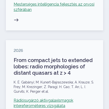
Kapcsolódó projekt
Mesterséges intelligencia fejlesztés az orvosi
szférában
Megjelenés éve
2026
From compact jets to extended
lobes: radio morphologies of
distant quasars at z > 4
Szerzők
K. É. Gabányi; M. Kunert-Bajraszewska; A. Krauze; S.
Frey; M. Krezinger; Z. Paragi; H. Cao; T. An; L. I.
Gurvits; K. Perger et al.
Kapcsolódó projekt
Rádiósugárzó aktívgalaxismagok
intereferométeres vizsgálata