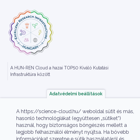
A HUN-REN Cloud a hazai TOP50 Kiváló 
A HUN-REN Cloud a hazai TOP50 Kiváló Kutatási
Infrastruktúra között
Adatvédelmi beállítások
A https://science-cloud.hu/ weboldal sütit és más,
HUN-REN Cloud Copyright
© 2026 HUN-REN Cloud
hasonló technológiákat (együttesen „sütiket”)
Lábléc menü
Nyelv
használ, hogy biztonságos böngészés mellett a
Adatkezelési nyilatkozat
Támogatás kérése
Hu
En
legjobb felhasználói élményt nyújtsa. Ha bővebb
információkat szeretne e sütik használatáról és