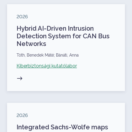
Megjelenés éve
2026
Hybrid AI-Driven Intrusion
Detection System for CAN Bus
Networks
Szerzők
Tóth, Benedek Máté; Bánáti, Anna
Kapcsolódó projekt
Kiberbiztonsági kutatólabor
Megjelenés éve
2026
Integrated Sachs-Wolfe maps