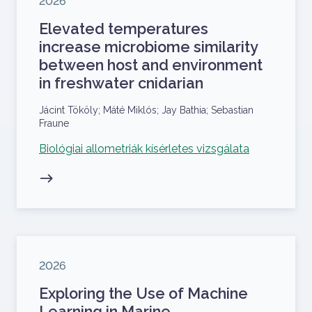
2026
Elevated temperatures
increase microbiome similarity
between host and environment
in freshwater cnidarian
Szerzők
Jácint Tököly; Máté Miklós; Jay Bathia; Sebastian
Fraune
Kapcsolódó projekt
Biológiai allometriák kísérletes vizsgálata
Megjelenés éve
2026
Exploring the Use of Machine
Learning in Marine