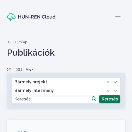
Ugrás a tartalomra
menu
Morzsák
Címlap
Oldal címe
Publikációk
Címlapos tartalom
21 - 30 | 557
Projekt
Bármely projekt
Intézmény
Bármely intézmény
Keresés
Megjelenés éve