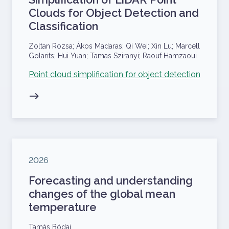
Clouds for Object Detection and
Classification
Szerzők
Zoltan Rozsa; Ákos Madaras; Qi Wei; Xin Lu; Marcell
Golarits; Hui Yuan; Tamas Sziranyi; Raouf Hamzaoui
Kapcsolódó projekt
Point cloud simplification for object detection
Megjelenés éve
2026
Forecasting and understanding
changes of the global mean
temperature
Szerzők
Tamás Bódai