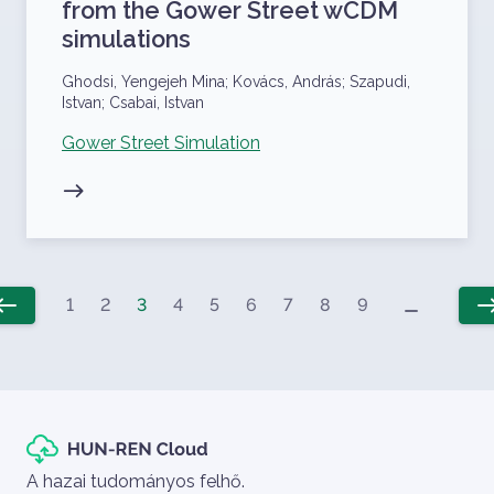
from the Gower Street wCDM
simulations
Szerzők
Ghodsi, Yengejeh Mina; Kovács, András; Szapudi,
Istvan; Csabai, Istvan
Kapcsolódó projekt
Gower Street Simulation
Oldalszámozás
minimize
est
ea
1
2
3
4
5
6
7
8
9
lőző oldal
Kö
Szlogen
A hazai tudományos felhő.