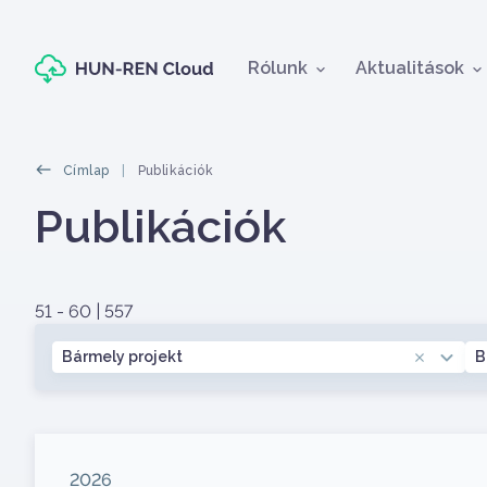
Fő navigáció
Rólunk
Aktualitások
Morzsák
Címlap
Publikációk
Oldal címe
Publikációk
Címlapos tartalom
51 - 60 | 557
Projekt
I
Bármely projekt
B
Megjelenés éve
2026