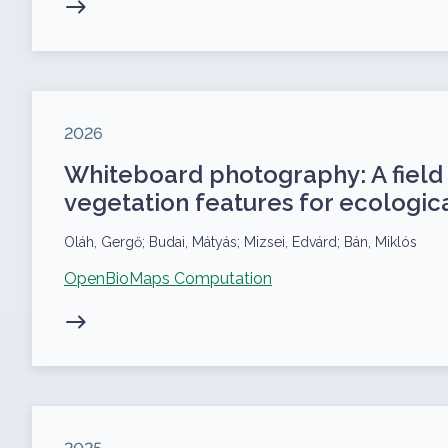
Megjelenés éve
2026
Whiteboard photography: A field
vegetation features for ecologica
Szerzők
Oláh, Gergő; Budai, Mátyás; Mizsei, Edvárd; Bán, Miklós
Kapcsolódó projekt
OpenBioMaps Computation
Megjelenés éve