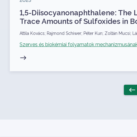
2025
1,5-Diisocyanonaphthalene: The 
Trace Amounts of Sulfoxides in 
Szerzők
Attila Kovács; Rajmond Schiwer; Péter Kun; Zoltán Mucsi; L
Kapcsolódó projekt
Szerves és biokémiai folyamatok mechanizmusának 
Oldalszámozás
west
Előz