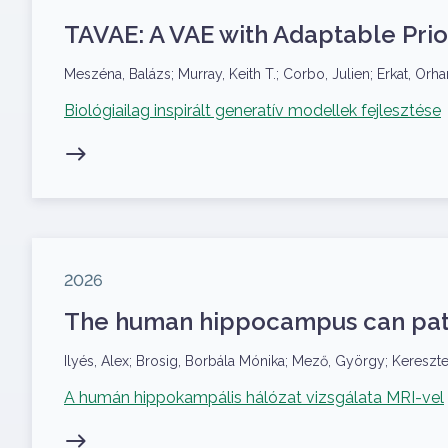
TAVAE: A VAE with Adaptable Prio
Szerzők
Meszéna, Balázs; Murray, Keith T.; Corbo, Julien; Erkat, Orha
Kapcsolódó projekt
Biológiailag inspirált generatív modellek fejlesztése
Megjelenés éve
2026
The human hippocampus can pat
Szerzők
Ilyés, Alex; Brosig, Borbála Mónika; Mező, György; Keresztes
Kapcsolódó projekt
A humán hippokampális hálózat vizsgálata MRI-vel