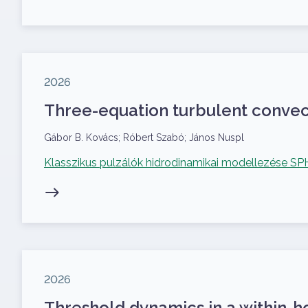
Megjelenés éve
2026
Three-equation turbulent convect
Szerzők
Gábor B. Kovács; Róbert Szabó; János Nuspl
Kapcsolódó projekt
Klasszikus pulzálók hidrodinamikai modellezése S
Megjelenés éve
2026
Threshold dynamics in a within-h