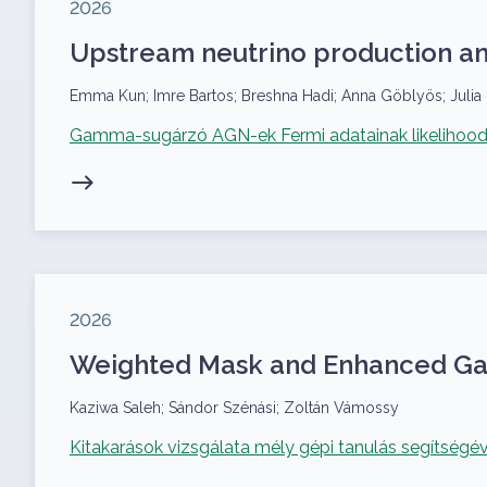
Megjelenés éve
2026
Upstream neutrino production and
Szerzők
Emma Kun; Imre Bartos; Breshna Hadi; Anna Göblyös; Julia B
Kapcsolódó projekt
Gamma-sugárzó AGN-ek Fermi adatainak likelihood 
Megjelenés éve
2026
Weighted Mask and Enhanced Gat
Szerzők
Kaziwa Saleh; Sándor Szénási; Zoltán Vámossy
Kapcsolódó projekt
Kitakarások vizsgálata mély gépi tanulás segítségév