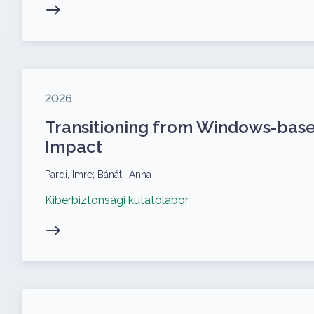
Megjelenés éve
2026
Transitioning from Windows-base
Impact
Szerzők
Pardi, Imre; Bánáti, Anna
Kapcsolódó projekt
Kiberbiztonsági kutatólabor