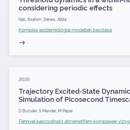
considering periodic effects
Szerzők
Nali, Ibrahim; Dénes, Attila
Kapcsolódó projekt
Komplex epidemiológiai modellek becslése
Megjelenés éve
2026
Trajectory Excited-State Dynamic
Simulation of Picosecond Timesc
Szerzők
D Buzsáki; S Mandal; M Pápai
Kapcsolódó projekt
Fénnyel kapcsolható átmenetifém komplexek vizsgá