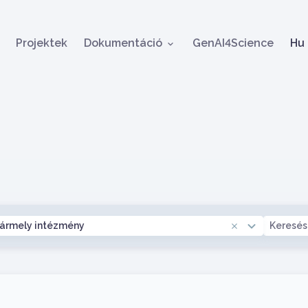
Ugrás a tartalomra
Ny
Projektek
Dokumentáció
GenAI4Science
Hu
ntézmény
Keresé
ármely intézmény