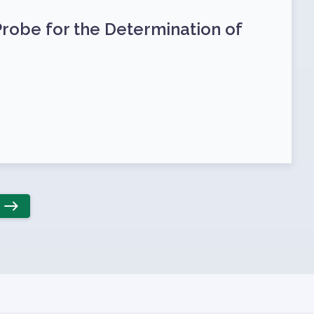
robe for the Determination of
east
Következő oldal