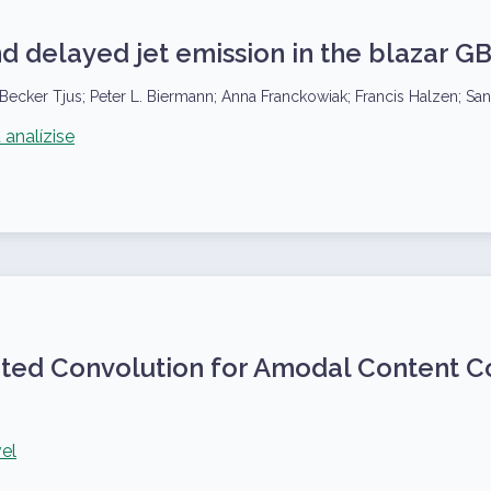
 delayed jet emission in the blazar G
ecker Tjus; Peter L. Biermann; Anna Franckowiak; Francis Halzen; Sant
analízise
ed Convolution for Amodal Content C
el