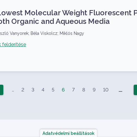
Lowest Molecular Weight Fluorescent P
Both Organic and Aqueous Media
ászló Vanyorek; Béla Viskolcz; Miklós Nagy
felderítése
minimize
…
2
3
4
5
6
7
8
9
10
ő oldal
Adatvédelmi beállítások