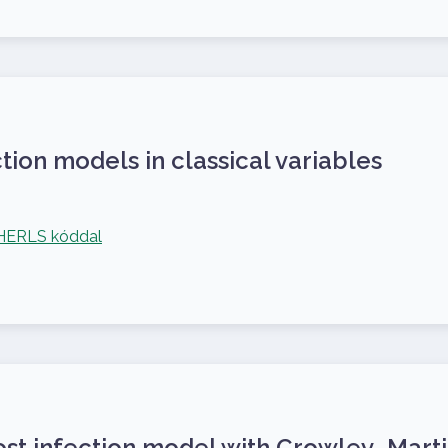
ion models in classical variables
PHERLS kóddal
ost infection model with Crowley–Marti