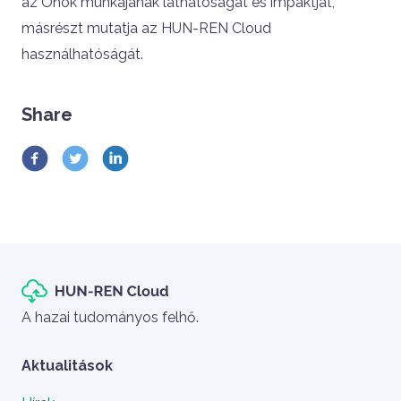
az Önök munkájának láthatóságát és impaktját,
másrészt mutatja az HUN-REN Cloud
használhatóságát.
Sidebar
Share
Szlogen
A hazai tudományos felhő.
Aktualitások