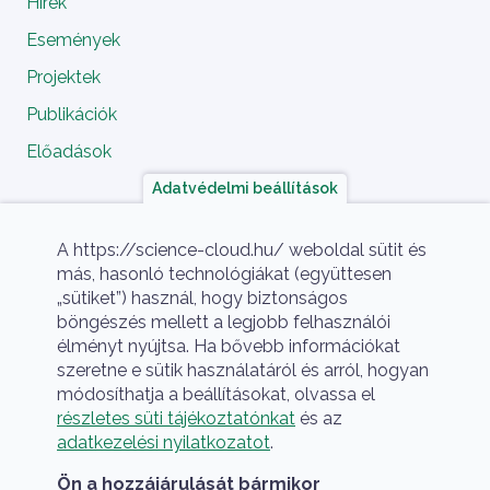
Hírek
Események
Projektek
Publikációk
Előadások
Adatvédelmi beállítások
A projekt megvalósítói
A https://science-cloud.hu/ weboldal sütit és
más, hasonló technológiákat (együttesen
„sütiket”) használ, hogy biztonságos
böngészés mellett a legjobb felhasználói
élményt nyújtsa. Ha bővebb információkat
szeretne e sütik használatáról és arról, hogyan
módosíthatja a beállításokat, olvassa el
részletes süti tájékoztatónkat
és az
A HUN-REN Cloud a hazai TOP50 Kiváló 
adatkezelési nyilatkozatot
.
Ön a hozzájárulását bármikor