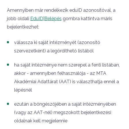
Amennyiben már rendelkezik eduID azonosítóval, a
jobb oldali
EduID|Belépés
gombra kattintva máris
bejelentkezhet:
válassza ki saját intézményét (azonosító
szervezetként) a legördíthető listából
ha saját intézménye nem szerepel a fenti listában,
akkor - amennyiben felhasználója - az MTA
Akadémiai Adattárat (AAT) is választhatja ennél a
lépésnél
ezután a böngészőjében a saját intézményében
(vagy az AAT-nél) megszokott bejelentkezési
oldalnak kell megjelennie