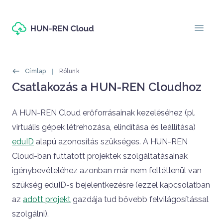
Ugrás a tartalomra
menu
Morzsák
Címlap
Rólunk
Oldal címe
Csatlakozás a HUN-REN Cloudhoz
Címlapos tartalom
A HUN-REN Cloud erőforrásainak kezeléséhez (pl.
virtuális gépek létrehozása, elindítása és leállítása)
eduID
alapú azonosítás szükséges. A HUN-REN
Cloud-ban futtatott projektek szolgáltatásainak
igénybevételéhez azonban már nem feltétlenül van
szükség eduID-s bejelentkezésre (ezzel kapcsolatban
az
adott projekt
gazdája tud bővebb felvilágosítással
szolgálni).