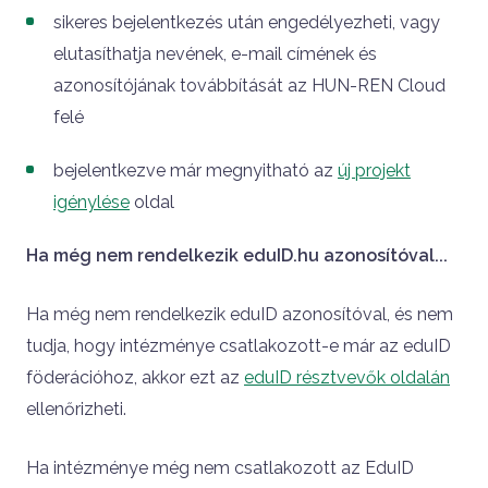
sikeres bejelentkezés után engedélyezheti, vagy
elutasíthatja nevének, e-mail címének és
azonosítójának továbbítását az HUN-REN Cloud
felé
bejelentkezve már megnyitható az
új projekt
igénylése
oldal
Ha még nem rendelkezik eduID.hu azonosítóval...
Ha még nem rendelkezik eduID azonosítóval, és nem
tudja, hogy intézménye csatlakozott-e már az eduID
föderációhoz, akkor ezt az
eduID résztvevők oldalán
ellenőrizheti.
Ha intézménye még nem csatlakozott az EduID