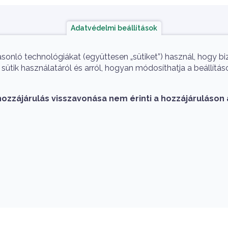
Adatvédelmi beállítások
ok
A projekt megvalósítói
asonló technológiákat (együttesen „sütiket”) használ, hogy b
ütik használatáról és arról, hogyan módosíthatja a beállítás
hozzájárulás visszavonása nem érinti a hozzájáruláson 