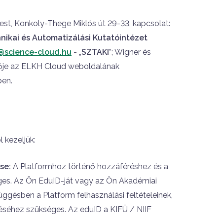
est, Konkoly-Thege Miklós út 29-33, kapcsolat:
nikai és Automatizálási Kutatóintézet
@science-cloud.hu
- „
SZTAKI
”; Wigner és
lője az ELKH Cloud weboldalának
ben.
 kezeljük:
ése:
A Platformhoz történő hozzáféréshez és a
ges. Az Ön EduID-ját vagy az Ön Akadémiai
ggésben a Platform felhasználási feltételeinek,
téséhez szükséges. Az eduID a KIFÜ / NIIF