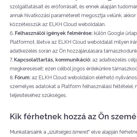
szolgáltatásait és erőforrásait, és ennek alapján tudomán
annak hivatkozási paramétereit megosztja velünk, akkor 
közzétesszük az ELKH Cloud weboldalán.
Felhasználói igények felmérése:
külön Google űrlapo
Platformot, illetve az ELKH Cloud weboldalát milyen ir
adatkezelés során az Ön hozzájárulására támaszkodunk
Kapcsolattartás, kommunikáció:
az adatkezelés célj
megkereséseit; ezen célból jogos érdekünkre támaszkod
Fórum:
az ELKH Cloud weboldalon elérhető nyilvános
személyes adatokat a Platform felhasználási feltételei,
teljesítéséhez szükséges.
Kik férhetnek hozzá az Ön szemé
Munkatársaink a „
szükséges ismeret
” elve alapján férhet