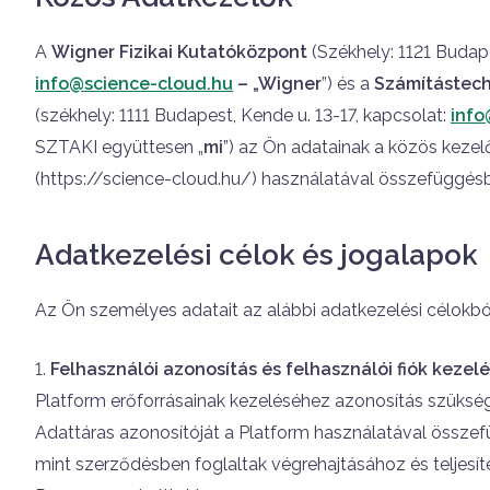
A
Wigner Fizikai Kutatóközpont
(Székhely: 1121 Budap
info@science-cloud.hu
– „Wigner
”) és a
Számítástech
(székhely: 1111 Budapest, Kende u. 13-17, kapcsolat:
info
SZTAKI együttesen „
mi
”) az Ön adatainak a közös keze
(https://science-cloud.hu/) használatával összefüggés
Adatkezelési célok és jogalapok
Az Ön személyes adatait az alábbi adatkezelési célokból
Felhasználói azonosítás és felhasználói fiók kezel
Platform erőforrásainak kezeléséhez azonosítás szüksé
Adattáras azonosítóját a Platform használatával összefü
mint szerződésben foglaltak végrehajtásához és teljesí