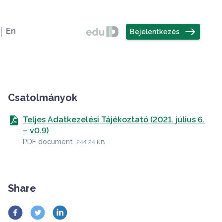
Felhasználó
elvválasztó
east
En
Bejelentkezés
Sidebar
Csatolmányok
Teljes Adatkezelési Tájékoztató (2021. július 6.
– v0.9)
PDF document
244.24 KB
Share