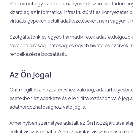
Platformot egy zárt tudományos kör számára tudományos
kizárólag az informatikai infrastruktúrát és környezetet 
virtuális gépeken belüli adatkezelésekért nem vagyunk f
Szolgáltatónk és egyéb harmadik felek adatfeldolgozók
továbbá bírósági, hatósági és egyéb hivatalos szervek 
rendelkezésre bocsátását.
Az Ön jogai
Önt megilleti a hozzáféréshez való jog, adatai helyesbíté
esetekben az adatkezelés elleni tiltakozáshoz való jog a 
adathordozhatósághoz való jog is.
Amennyiben személyes adatait az Ön hozzájárulása alapj
nélkül visszavonhatja. A hozzájárulás visszavonása azon