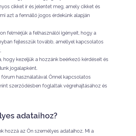
yos cikket ír és jelentet meg, amely cikket és
mi azt a fennálló jogos érdekünk alapján
n felmérjük a felhasználói igényeit, hogy a
ányban fejlesszük tovább, amellyel kapcsolatos
.
a, hogy kezeljük a hozzánk beérkező kérdéseit és
unk jogalapként.
 fórum használatával Önnel kapcsolatos
 mint szerződésben foglaltak végrehajtásához és
lyes adataihoz?
nek hozzá az Ön személyes adataihoz. Mi a