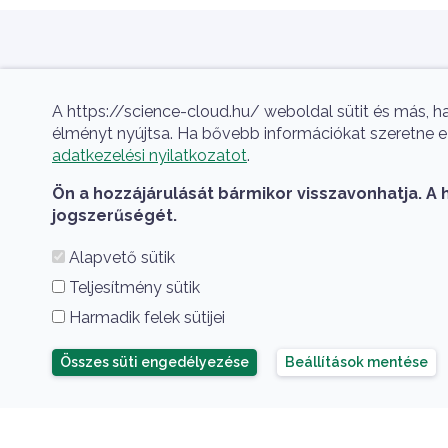
Aktualitás
Szlogen
A https://science-cloud.hu/ weboldal sütit és más, h
A hazai tudományos felhő.
Hírek
élményt nyújtsa. Ha bővebb információkat szeretne e s
adatkezelési nyilatkozatot
.
Események
Ön a hozzájárulását bármikor visszavonhatja. A 
Projektek
jogszerűségét.
Publikációk
Alapvető sütik
Előadások
Teljesítmény sütik
Harmadik felek sütijei
Összes süti elutasítása
Összes süti engedélyezése
Beállítások mentése
HUN-REN Cloud Copyright
© 2026 HUN-REN Cloud