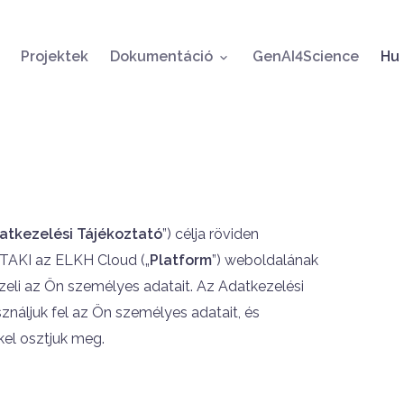
Ugrás a tartalomra
Ny
Projektek
Dokumentáció
GenAI4Science
Hu
atkezelési Tájékoztató
”) célja röviden
ZTAKI az ELKH Cloud („
Platform
”) weboldalának
zeli az Ön személyes adatait. Az Adatkezelési
náljuk fel az Ön személyes adatait, és
kel osztjuk meg.