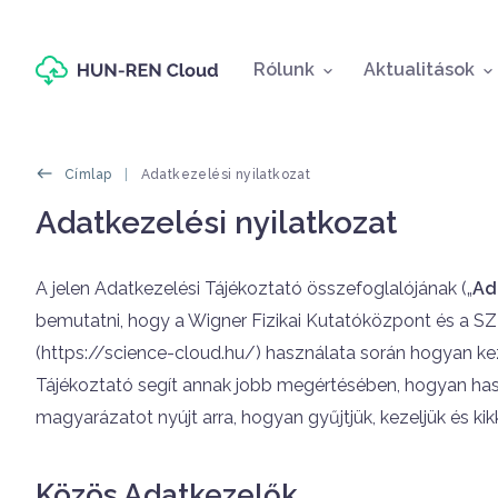
Fő navigáció
Rólunk
Aktualitások
Morzsák
Címlap
Adatkezelési nyilatkozat
Oldal címe
Adatkezelési nyilatkozat
Címlapos tartalom
A jelen Adatkezelési Tájékoztató összefoglalójának („
Ad
bemutatni, hogy a Wigner Fizikai Kutatóközpont és a S
(https://science-cloud.hu/) használata során hogyan ke
Tájékoztató segít annak jobb megértésében, hogyan hasz
magyarázatot nyújt arra, hogyan gyűjtjük, kezeljük és kik
Közös Adatkezelők