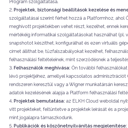
Program szolgáltatása.
Projektek, biztonsági beállítások kezelése és me
szolgáltatásai szerint férhet hozzá a Platformhoz, aho
meghívott projektekben vehet részt, kezelhet, ennek ke
mértékéig informatikai szolgáltatásokat használhat (pl. virt
snapshotot készíthet, konfigurálhat és ezen virtuális gép
címet állíthat be, tűzfalszabályokat kezelhet, felhasználó
felhasználási feltételeinek, mint szerződésnek a teljesíté
Felhasználók meghívása:
Ön további felhasználókat
lévő projektjéhez, amellyel kapcsolatos adminisztrációt 
rendszeren keresztül vagy a Wigner munkatársán keresz
adatok kezelésének alapja a Platform felhasználási feltét
Projektek bemutatása:
az ELKH Cloud weboldal nyil
vitt projekteket, feltüntetve a projektek leírását és a pr
mint jogalapra támaszkodunk.
Publikációk és köszönetnyilvánítás megjelenítése: