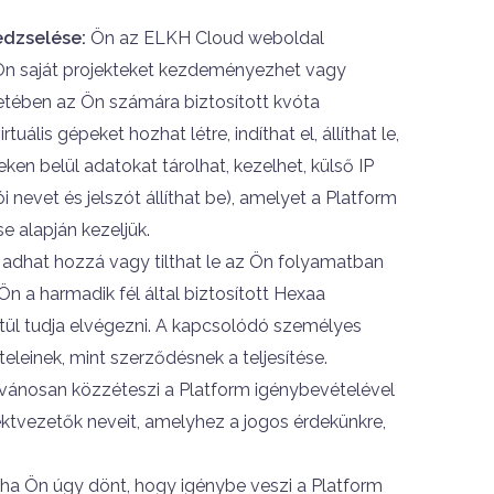
nedzselése:
Ön az ELKH Cloud weboldal
l Ön saját projekteket kezdeményezhet vagy
retében az Ön számára biztosított kvóta
uális gépeket hozhat létre, indíthat el, állíthat le,
eken belül adatokat tárolhat, kezelhet, külső IP
i nevet és jelszót állíthat be), amelyet a Platform
se alapján kezeljük.
 adhat hozzá vagy tilthat le az Ön folyamatban
Ön a harmadik fél által biztosított Hexaa
tül tudja elvégezni. A kapcsolódó személyes
eleinek, mint szerződésnek a teljesítése.
vánosan közzéteszi a Platform igénybevételével
ojektvezetők neveit, amelyhez a jogos érdekünkre,
ha Ön úgy dönt, hogy igénybe veszi a Platform