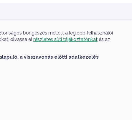
A HUN-REN Cloud a hazai 
iztonságos böngészés mellett a legjobb felhasználói
okat, olvassa el
részletes süti tájékoztatónkat
és az
alapuló, a visszavonás előtti adatkezelés
A HUN-REN Cloud a hazai TOP50 Kiváló
Kutatási Infrastruktúra között
Lábléc menü
Nyelvv
Adatkezelési nyilatkozat
Támogatás kérése
Hu
En