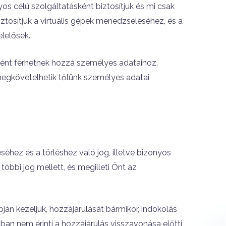
 célú szolgáltatásként biztosítjuk és mi csak
biztosítjuk a virtuális gépek menedzseléséhez, és a
elelősek.
ént férhetnek hozzá személyes adataihoz,
megkövetelhetik tőlünk személyes adatai
séhez és a törléshez való jog, illetve bizonyos
többi jog mellett, és megilleti Önt az
án kezeljük, hozzájárulását bármikor, indokolás
ban nem érinti a hozzájárulás visszavonása előtti