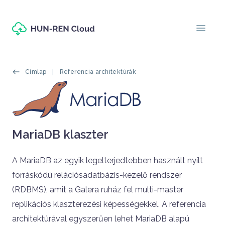
Ugrás a tartalomra
menu
Morzsák
Címlap
Referencia architektúrák
Header
Oldal címe
MariaDB klaszter
Címlapos tartalom
A MariaDB az egyik legelterjedtebben használt nyílt
forráskódú relációsadatbázis-kezelő rendszer
(RDBMS), amit a Galera ruház fel multi-master
replikációs klaszterezési képességekkel. A referencia
architektúrával egyszerűen lehet MariaDB alapú