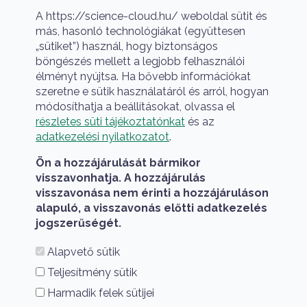
A https://science-cloud.hu/ weboldal sütit és
más, hasonló technológiákat (együttesen
„sütiket”) használ, hogy biztonságos
böngészés mellett a legjobb felhasználói
élményt nyújtsa. Ha bővebb információkat
szeretne e sütik használatáról és arról, hogyan
módosíthatja a beállításokat, olvassa el
részletes süti tájékoztatónkat
és az
A HUN-REN Cloud a hazai TOP50 Kiváló 
adatkezelési nyilatkozatot
.
Ön a hozzájárulását bármikor
visszavonhatja. A hozzájárulás
visszavonása nem érinti a hozzájáruláson
alapuló, a visszavonás előtti adatkezelés
jogszerűségét.
Alapvető sütik
A HUN-REN Cloud a hazai TOP50 Kiváló Kutatási
Teljesítmény sütik
Infrastruktúra között
Harmadik felek sütijei