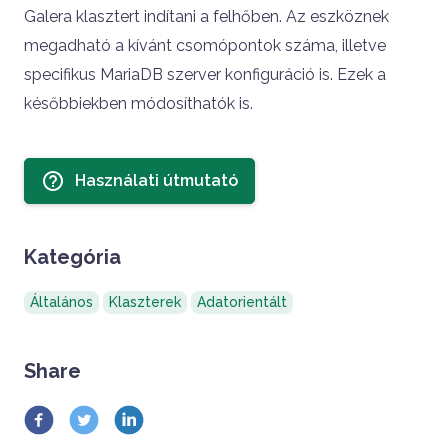
Galera klasztert indítani a felhőben. Az eszköznek
megadható a kívánt csomópontok száma, illetve
specifikus MariaDB szerver konfiguráció is. Ezek a
későbbiekben módosíthatók is.
Sidebar
help_outline
Használati útmutató
Kategória
Általános
Klaszterek
Adatorientált
Share