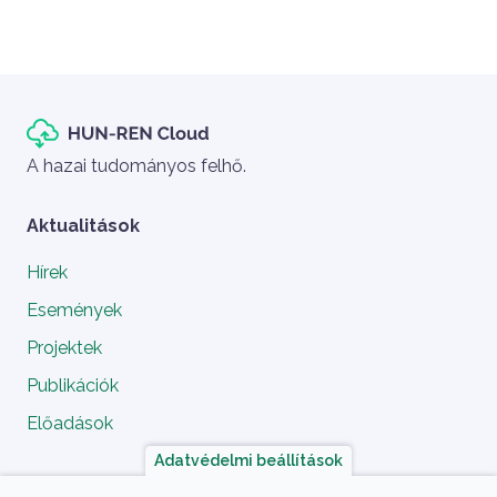
Szlogen
A hazai tudományos felhő.
Aktualitások
Hírek
Események
Projektek
Publikációk
Előadások
Adatvédelmi beállítások
A projekt megvalósítói