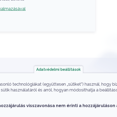
kalmazásával
Adatvédelmi beállítások
ok
A projekt megvalósítói
asonló technológiákat (együttesen „sütiket”) használ, hogy b
ütik használatáról és arról, hogyan módosíthatja a beállítás
hozzájárulás visszavonása nem érinti a hozzájáruláson 