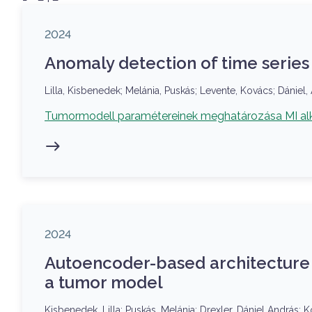
Megjelenés éve
2024
Anomaly detection of time serie
Szerzők
Lilla, Kisbenedek; Melánia, Puskás; Levente, Kovács; Dániel,
Kapcsolódó projekt
Tumormodell paramétereinek meghatározása MI al
Megjelenés éve
2024
Autoencoder-based architecture 
a tumor model
Szerzők
Kisbenedek, Lilla; Puskás, Melánia; Drexler, Dániel András; 