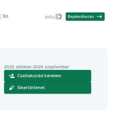
Felhasználó
elvválasztó
east
En
Bejelentkezés
Sidebar
2023. október–2024. szeptember
person_add
Csatlakozási kérelem
celebration
Sikertörténet