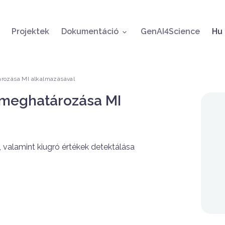
Ugrás a tartalomra
Ny
Projektek
Dokumentáció
GenAI4Science
Hu
ozása MI alkalmazásával
meghatározása MI
valamint kiugró értékek detektálása