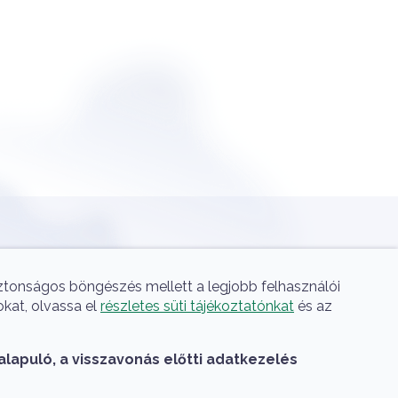
A HUN-REN Cloud a hazai 
iztonságos böngészés mellett a legjobb felhasználói
okat, olvassa el
részletes süti tájékoztatónkat
és az
alapuló, a visszavonás előtti adatkezelés