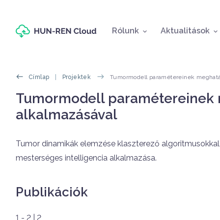
Fő navigáció
Rólunk
Aktualitások
Morzsák
Címlap
Projektek
Tumormodell paramétereinek meghatár
Oldal címe
Tumormodell paramétereinek 
alkalmazásával
Címlapos tartalom
Tumor dinamikák elemzése klaszterező algoritmusokkal, 
mesterséges intelligencia alkalmazása.
Publikációk
1 - 2 | 2