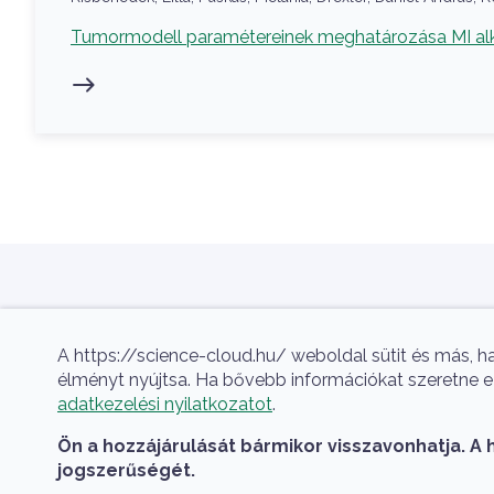
Kapcsolódó projekt
Tumormodell paramétereinek meghatározása MI al
Aktualitás
Szlogen
A https://science-cloud.hu/ weboldal sütit és más, h
A hazai tudományos felhő.
Hírek
élményt nyújtsa. Ha bővebb információkat szeretne e s
adatkezelési nyilatkozatot
.
Események
Ön a hozzájárulását bármikor visszavonhatja. A 
Projektek
jogszerűségét.
Publikációk