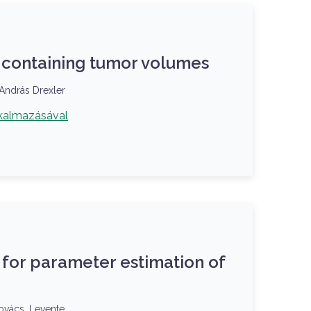
s containing tumor volumes
 András Drexler
kalmazásával
for parameter estimation of
Kovács, Levente