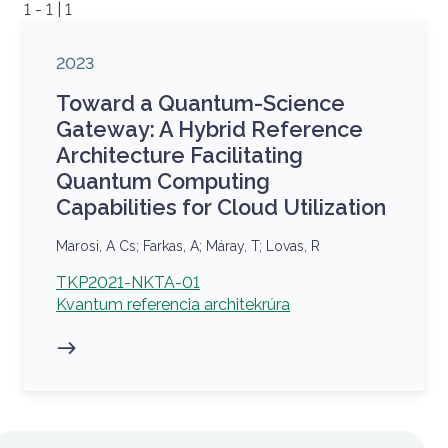
1 - 1 | 1
Megjelenés éve
2023
Toward a Quantum-Science
Gateway: A Hybrid Reference
Architecture Facilitating
Quantum Computing
Capabilities for Cloud Utilization
Szerzők
Marosi, A Cs; Farkas, A; Máray, T; Lovas, R
Kapcsolódó projekt
TKP2021-NKTA-01
Kvantum referencia architekrúra
Sidebar