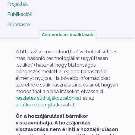
Projektek
Publikációk
Előadások
Adatvédelmi beállítások
A projekt megvalósítói
A https://science-cloud.hu/ weboldal sütit és
más, hasonló technológiákat (együttesen
„sütiket”) használ, hogy biztonságos
böngészés mellett a legjobb felhasználói
élményt nyújtsa. Ha bővebb információkat
szeretne e sütik használatáról és arról, hogyan
módosíthatja a beállításokat, olvassa el
részletes süti tájékoztatónkat
és az
A HUN-REN Cloud a hazai TOP50 Kiváló 
adatkezelési nyilatkozatot
.
Ön a hozzájárulását bármikor
visszavonhatja. A hozzájárulás
visszavonása nem érinti a hozzájáruláson