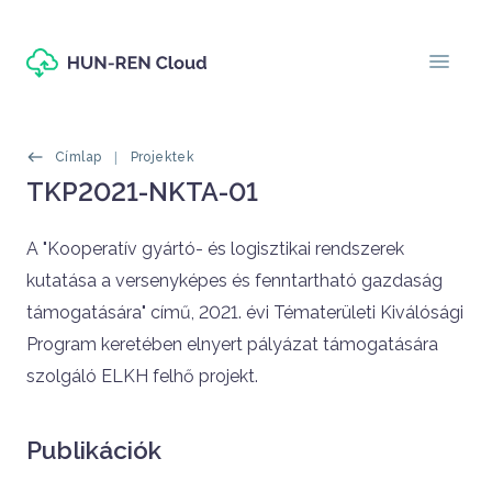
Ugrás a tartalomra
menu
Morzsák
Címlap
Projektek
Oldal címe
TKP2021-NKTA-01
Címlapos tartalom
A "Kooperatív gyártó- és logisztikai rendszerek
kutatása a versenyképes és fenntartható gazdaság
támogatására" című, 2021. évi Tématerületi Kiválósági
Program keretében elnyert pályázat támogatására
szolgáló ELKH felhő projekt.
Publikációk