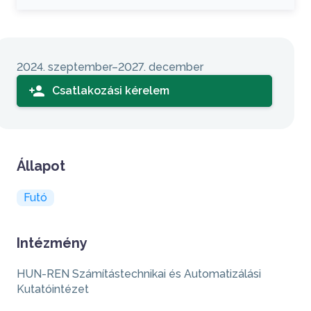
Sidebar
2024. szeptember–2027. december
person_add
Csatlakozási kérelem
Állapot
Futó
Intézmény
HUN-REN Számítástechnikai és Automatizálási
Kutatóintézet