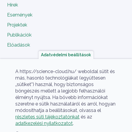
Hírek
Események
Projektek
Publikációk
Előadások
Adatvédelmi beállítások
A projekt megvalósítói
A https://science-cloud.hu/ weboldal sütit és
más, hasonló technológiákat (együttesen
„sütiket”) használ, hogy biztonságos
böngészés mellett a legjobb felhasználói
élményt nyújtsa. Ha bővebb információkat
szeretne e sütik használatáról és arról, hogyan
módosíthatja a beállításokat, olvassa el
részletes süti tájékoztatónkat
és az
A HUN-REN Cloud a hazai TOP50 Kiváló 
adatkezelési nyilatkozatot
.