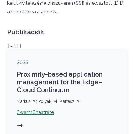
kerül kivitelezésre önszuverén (SSI) és elosztott (DID)
azonosítókra alapozva.
Publikációk
1 - 1 | 1
Megjelenés éve
2025
Proximity-based application
management for the Edge–
Cloud Continuum
Szerzők
Markus, A.; Polyak, M.; Kertesz, A.
Kapcsolódó projekt
SwarmChestrate