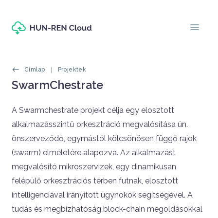
Ugrás a tartalomra
menu
Morzsák
Címlap
Projektek
Oldal címe
SwarmChestrate
Címlapos tartalom
A Swarmchestrate projekt célja egy elosztott
alkalmazásszintű orkesztráció megvalósítása ún.
önszerveződő, egymástól kölcsönösen függő rajok
(swarm) elméletére alapozva. Az alkalmazást
megvalósító mikroszervizek, egy dinamikusan
felépülő orkesztrációs térben futnak, elosztott
intelligenciával irányított ügynökök segítségével. A
tudás és megbízhatóság block-chain megoldásokkal