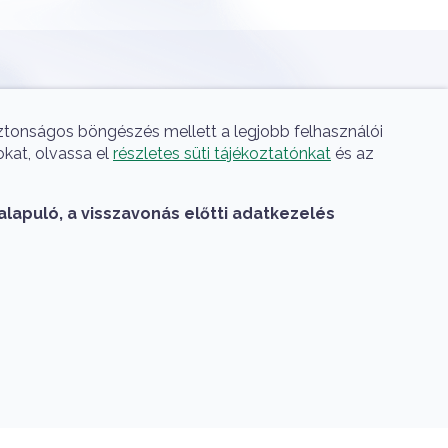
A HUN-REN Cloud a hazai 
iztonságos böngészés mellett a legjobb felhasználói
okat, olvassa el
részletes süti tájékoztatónkat
és az
alapuló, a visszavonás előtti adatkezelés
A HUN-REN Cloud a hazai TOP50 Kiváló
Kutatási Infrastruktúra között
Lábléc menü