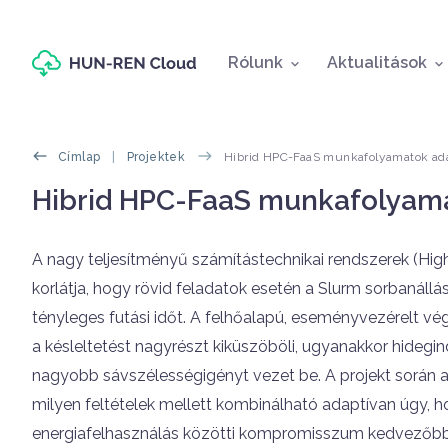
Fő navigáció
Rólunk
Aktualitások
Morzsák
Címlap
Projektek
Hibrid HPC-FaaS munkafolyamatok ad
Oldal címe
Hibrid HPC-FaaS munkafolyam
Címlapos tartalom
A nagy teljesítményű számítástechnikai rendszerek (Hig
korlátja, hogy rövid feladatok esetén a Slurm sorbanáll
tényleges futási időt. A felhőalapú, eseményvezérelt vég
a késleltetést nagyrészt kiküszöböli, ugyanakkor hidegin
nagyobb sávszélességigényt vezet be. A projekt során az
milyen feltételek mellett kombinálható adaptívan úgy, ho
energiafelhasználás közötti kompromisszum kedvezőbbé