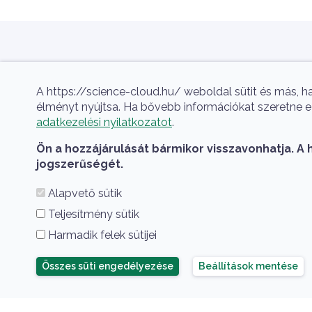
Aktualitás
Szlogen
A https://science-cloud.hu/ weboldal sütit és más, h
A hazai tudományos felhő.
Hírek
élményt nyújtsa. Ha bővebb információkat szeretne e s
adatkezelési nyilatkozatot
.
Események
Ön a hozzájárulását bármikor visszavonhatja. A 
Projektek
jogszerűségét.
Publikációk
Alapvető sütik
Előadások
Teljesítmény sütik
Harmadik felek sütijei
Összes süti elutasítása
Összes süti engedélyezése
Beállítások mentése