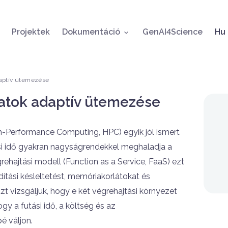
Ugrás a tartalomra
Ny
Projektek
Dokumentáció
GenAI4Science
Hu
aptív ütemezése
atok adaptív ütemezése
h-Performance Computing, HPC) egyik jól ismert
ási idő gyakran nagyságrendekkel meghaladja a
rehajtási modell (Function as a Service, FaaS) ezt
dítási késleltetést, memóriakorlátokat és
t vizsgáljuk, hogy e két végrehajtási környezet
gy a futási idő, a költség és az
 váljon.