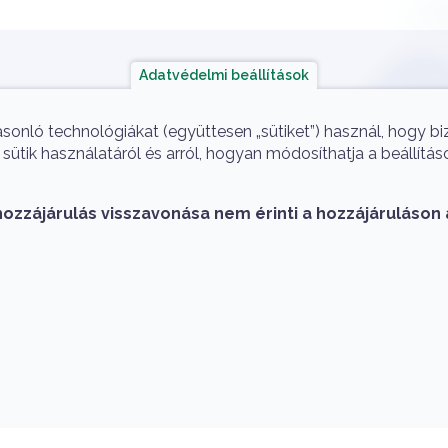
Adatvédelmi beállítások
ok
A projekt megvalósítói
asonló technológiákat (együttesen „sütiket”) használ, hogy b
ütik használatáról és arról, hogyan módosíthatja a beállítás
hozzájárulás visszavonása nem érinti a hozzájáruláson 