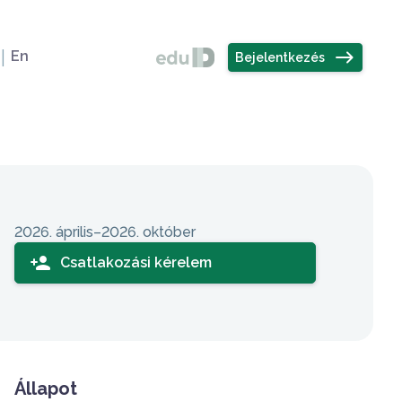
Felhasználó
elvválasztó
east
En
Bejelentkezés
Sidebar
2026. április–2026. október
person_add
Csatlakozási kérelem
Állapot