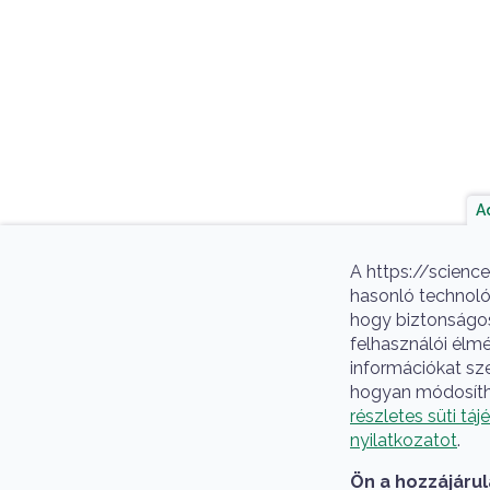
A
A https://scienc
hasonló technológ
hogy biztonságos
felhasználói élm
információkat sze
hogyan módosíthat
részletes süti tá
nyilatkozatot
.
Ön a hozzájárul