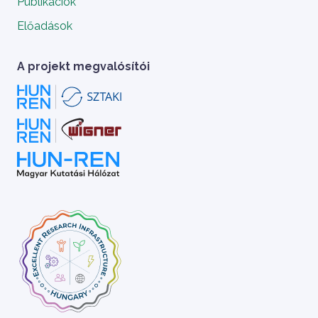
Publikációk
Előadások
A projekt megvalósítói
A HUN-REN Cloud a hazai TOP50 Kiváló 