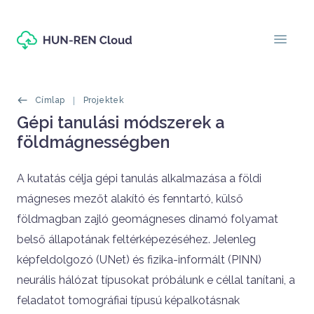
Ugrás a tartalomra
menu
Morzsák
Címlap
Projektek
Oldal címe
Gépi tanulási módszerek a
földmágnességben
Címlapos tartalom
A kutatás célja gépi tanulás alkalmazása a földi
mágneses mezőt alakító és fenntartó, külső
földmagban zajló geomágneses dinamó folyamat
belső állapotának feltérképezéséhez. Jelenleg
képfeldolgozó (UNet) és fizika-informált (PINN)
neurális hálózat típusokat próbálunk e céllal tanítani, a
feladatot tomográfiai típusú képalkotásnak