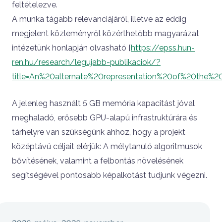
feltételezve.
A munka tágabb relevanciájáról, illetve az eddig
megjelent közleményről közérthetőbb magyarázat
intézetünk honlapján olvasható [
https://epss.hun-
ren.hu/research/legujabb-publikaciok/?
title=An%20alternate%20representation%20of%20the%
A jelenleg használt 5 GB memória kapacitást jóval
meghaladó, erősebb GPU-alapú infrastruktúrára és
tárhelyre van szükségünk ahhoz, hogy a projekt
középtávú céljait elérjük: A mélytanuló algoritmusok
bővítésének, valamint a felbontás növelésének
segítségével pontosabb képalkotást tudjunk végezni.
Sidebar