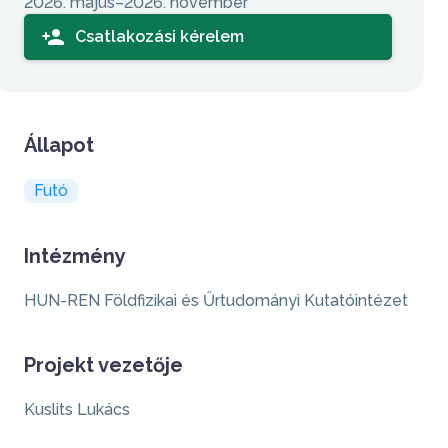
2026. május–2026. november
person_add
Csatlakozási kérelem
Állapot
Futó
Intézmény
HUN-REN Földfizikai és Űrtudományi Kutatóintézet
Projekt vezetője
Kuslits Lukács