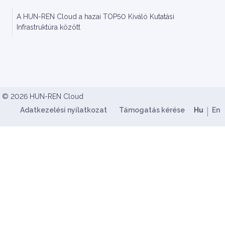
A HUN-REN Cloud a hazai TOP50 Kiváló Kutatási
Infrastruktúra között
HUN-REN Cloud Copyright
© 2026 HUN-REN Cloud
Lábléc menü
Nyelv
Adatkezelési nyilatkozat
Támogatás kérése
Hu
En