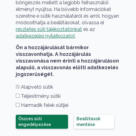
böngészés mellett a legjobb felhasználói
élményt nyújtsa. Ha bővebb információkat
szeretne e sütik használatáról és arról, hogyan
módosíthatja a beállításokat, olvassa el
részletes süti tájékoztatónkat
és az
A HUN-REN Cloud a hazai TOP50 Kiváló 
adatkezelési nyilatkozatot
.
Ön a hozzájárulását bármikor
visszavonhatja. A hozzájárulás
visszavonása nem érinti a hozzájáruláson
alapuló, a visszavonás előtti adatkezelés
jogszerűségét.
Alapvető sütik
A HUN-REN Cloud a hazai TOP50 Kiváló Kutatási
Teljesítmény sütik
Infrastruktúra között
Harmadik felek sütijei
Összes süti
Beállítások
Összes süti elutasítása
engedélyezése
mentése