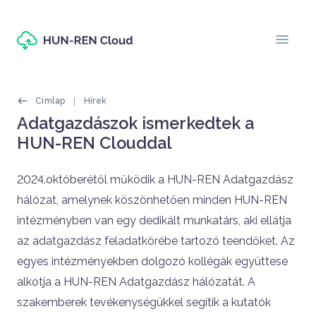
Ugrás a tartalomra
menu
Morzsák
Címlap
Hírek
Oldal címe
Adatgazdászok ismerkedtek a
HUN-REN Clouddal
Címlapos tartalom
2024.októberétől működik a HUN-REN Adatgazdász
hálózat, amelynek köszönhetően minden HUN-REN
intézményben van egy dedikált munkatárs, aki ellátja
az adatgazdász feladatkörébe tartozó teendőket. Az
egyes intézményekben dolgozó kollégák együttese
alkotja a HUN-REN Adatgazdász hálózatát. A
szakemberek tevékenységükkel segítik a kutatók