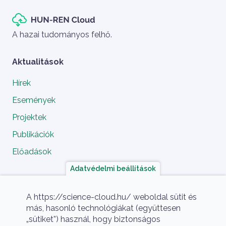
Szlogen
A hazai tudományos felhő.
Aktualitások
Hírek
Események
Projektek
Publikációk
Előadások
Adatvédelmi beállítások
A projekt megvalósítói
A https://science-cloud.hu/ weboldal sütit és
más, hasonló technológiákat (együttesen
„sütiket”) használ, hogy biztonságos