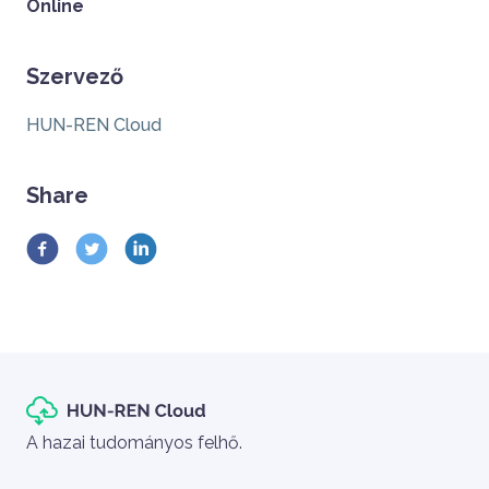
Online
Szervező
HUN-REN Cloud
Share
Szlogen
A hazai tudományos felhő.