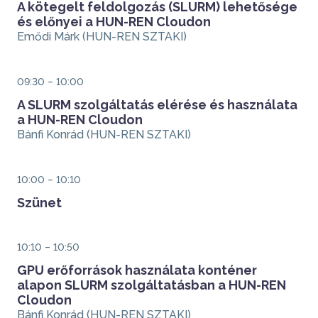
A kötegelt feldolgozás (SLURM) lehetősége
és előnyei a HUN-REN Cloudon
Presenters
Emődi Márk (HUN-REN SZTAKI)
Időpont
09:30 – 10:00
A SLURM szolgáltatás elérése és használata
a HUN-REN Cloudon
Presenters
Bánfi Konrád (HUN-REN SZTAKI)
Időpont
10:00 – 10:10
Szünet
Időpont
10:10 – 10:50
GPU erőforrások használata konténer
alapon SLURM szolgáltatásban a HUN-REN
Cloudon
Presenters
Bánfi Konrád (HUN-REN SZTAKI)