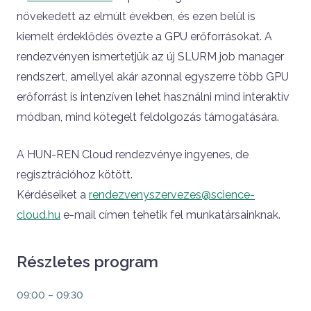
növekedett az elmúlt években, és ezen belül is
kiemelt érdeklődés övezte a GPU erőforrásokat. A
rendezvényen ismertetjük az új SLURM job manager
rendszert, amellyel akár azonnal egyszerre több GPU
erőforrást is intenzíven lehet használni mind interaktív
módban, mind kötegelt feldolgozás támogatására.
A HUN-REN Cloud rendezvénye ingyenes, de
regisztrációhoz kötött.
Kérdéseiket a
rendezvenyszervezes@science-
cloud.hu
e-mail címen tehetik fel munkatársainknak.
Részletes program
Időpont
09:00 – 09:30