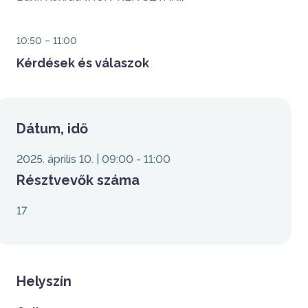
Időpont
10:50 – 11:00
Kérdések és válaszok
Sidebar
Dátum, idő
2025. április 10. | 09:00
-
11:00
Résztvevők száma
17
Helyszín