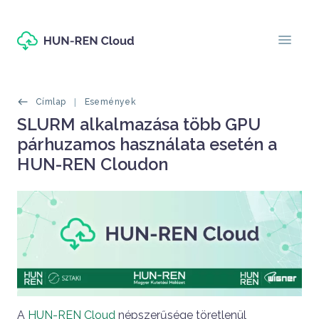
Ugrás a tartalomra
menu
Morzsák
Címlap
Események
Oldal címe
SLURM alkalmazása több GPU
párhuzamos használata esetén a
HUN-REN Cloudon
Címlapos tartalom
A
HUN-REN Cloud
népszerűsége töretlenül