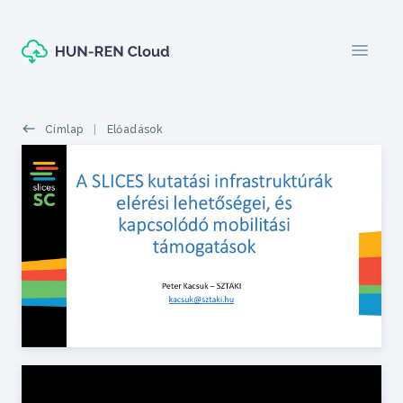
Ugrás a tartalomra
menu
Morzsák
Címlap
Előadások
Featured top