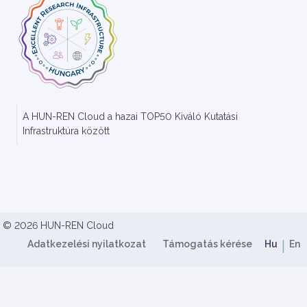
A HUN-REN Cloud a hazai TOP50 Kiváló Kutatási
Infrastruktúra között
HUN-REN Cloud Copyright
© 2026 HUN-REN Cloud
Lábléc menü
Nyelv
Adatkezelési nyilatkozat
Támogatás kérése
Hu
En