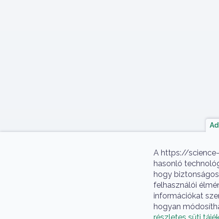
Ad
A https://science
hasonló technológi
hogy biztonságos
felhasználói élmé
információkat szer
hogyan módosíthatj
részletes süti táj