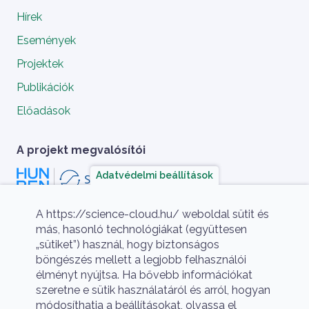
Hírek
Események
Projektek
Publikációk
Előadások
A projekt megvalósítói
Adatvédelmi beállítások
A https://science-cloud.hu/ weboldal sütit és
más, hasonló technológiákat (együttesen
„sütiket”) használ, hogy biztonságos
böngészés mellett a legjobb felhasználói
élményt nyújtsa. Ha bővebb információkat
szeretne e sütik használatáról és arról, hogyan
A HUN-REN Cloud a hazai TOP50 Kiváló 
módosíthatja a beállításokat, olvassa el