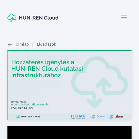
Ugrás a tartalomra
menu
Morzsák
Címlap
Előadások
Featured top