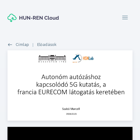
Ugrás a tartalomra
menu
Morzsák
Címlap
Előadások
Featured top