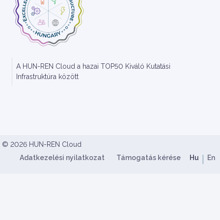
A HUN-REN Cloud a hazai TOP50 Kiváló Kutatási
Infrastruktúra között
HUN-REN Cloud Copyright
© 2026 HUN-REN Cloud
Lábléc menü
Nyelv
Adatkezelési nyilatkozat
Támogatás kérése
Hu
En