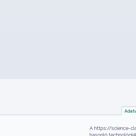
Adatv
A https://science-cl
hasonló technológiák