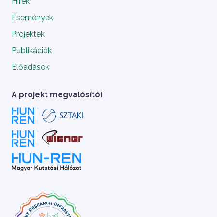
Hírek
Események
Projektek
Publikációk
Előadások
A projekt megvalósítói
A HUN-REN Cloud a hazai TOP50 Kiváló 